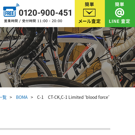
一覧
BOMA
C-1 CT-CK,C-1 Limited ‘blood force’