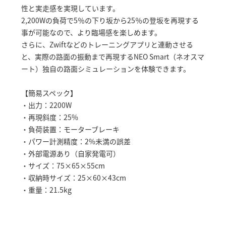
性と実走感を実現しています。
2,200Wの負荷で5％の下り坂から25％の登坂を再現する
事が可能なので、より臨場感を楽しめます。
さらに、Zwiftなどのトレーニングアプリと連動させる
と、実際の路面の振動まで再現するNEO Smart（ネオスマ
ート）独自の路面シミュレーションを体験できます。
【簡易スペック】
・出力：2200W
・再現斜度：25%
・負荷装置：モーターブレーキ
・パワー計測精度：2%未満の誤差
・外部電源あり（自家発電可）
・サイズ：75×65×55cm
・収納時サイズ：25×60×43cm
・重量：21.5kg