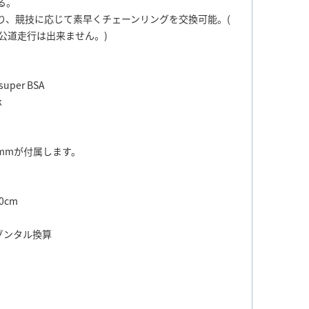
る。
り、競技に応じて素早くチェーンリングを交換可能。(
公道走行は出来ません。)
super BSA
k
0mmが付属します。
0cm
ゾンタル換算