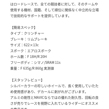
はロードレースで、全ての競技者に対して、そのチームや
使用する機材、国籍、そして順位に関係なく中立的な立場
で技術的なサポートを提供しています。
【簡易スペック】
タイプ：クリンチャー
ブレーキ：リムブレーキ
サイズ：622×13c
スポーク：エアロスポーク
ホール数：F 18H/R 20H
フリーボディ：シマノ/SRAM 11s
重量：F 635g/R 860g 実測値
【スタッフレビュー】
シルバーカラーの珍しいホイールで、長く使用していたた
め使用感があり、デカールに剥がれがございます。
アルミの剛性とMAVICならではの優れた耐久性、回転の良
さが売りでレースを視野に入れているライダーにオススメ