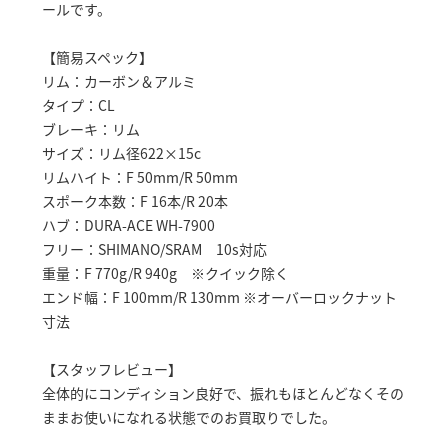
ールです。
【簡易スペック】
リム：カーボン＆アルミ
タイプ：CL
ブレーキ：リム
サイズ：リム径622×15c
リムハイト：F 50mm/R 50mm
スポーク本数：F 16本/R 20本
ハブ：DURA-ACE WH-7900
フリー：SHIMANO/SRAM 10s対応
重量：F 770g/R 940g ※クイック除く
エンド幅：F 100mm/R 130mm ※オーバーロックナット
寸法
【スタッフレビュー】
全体的にコンディション良好で、振れもほとんどなくその
ままお使いになれる状態でのお買取りでした。