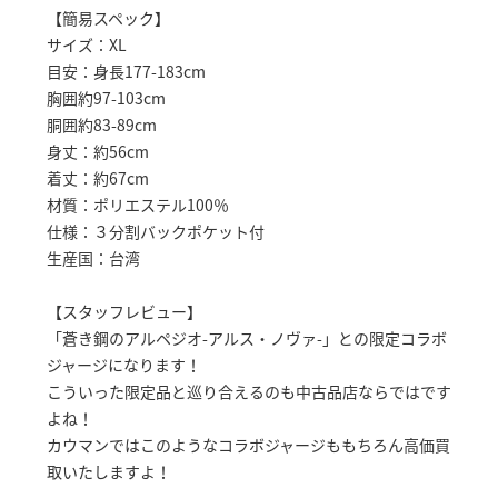
【簡易スペック】
サイズ：XL
目安：身長177-183cm
胸囲約97-103cm
胴囲約83-89cm
身丈：約56cm
着丈：約67cm
材質：ポリエステル100％
仕様：３分割バックポケット付
生産国：台湾
【スタッフレビュー】
「蒼き鋼のアルペジオ-アルス・ノヴァ-」との限定コラボ
ジャージになります！
こういった限定品と巡り合えるのも中古品店ならではです
よね！
カウマンではこのようなコラボジャージももちろん高価買
取いたしますよ！