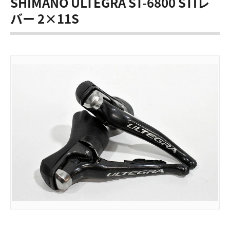
SHIMANO ULTEGRA ST-6800 STIレ
バー 2×11S