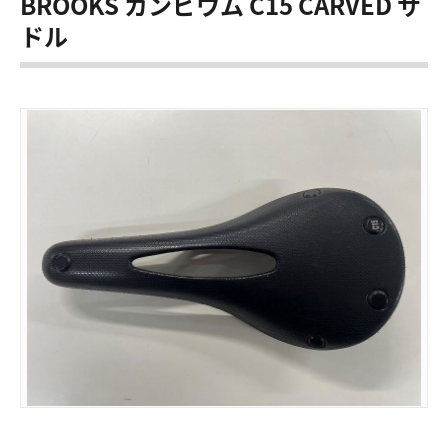
BROOKS カンビウム C15 CARVED サ
ドル